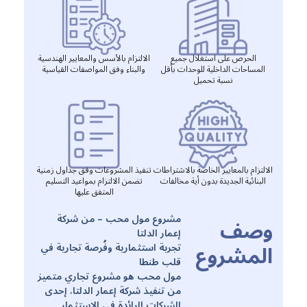
الحرص على استغلال جميع
الالتزام بالأسس والمعايير الهندسية
المساحات الداخلية للوحدات بأقل
والبناء وفق المواصفات القياسية
نسبة تحميل
الالتزام بالمعايير الخاصة بالاشتراطات
تنفيذ المشروعات وفق جداول زمنية
البنائية الجديدة بدون أية مخالفات
تضمن الالتزام بمواعيد التسليم
المتفق عليها
مشروع مول محب – من شركة
وصف
إعمار الدلتا
المشروع
تجربة استثمارية وفُرصة تجارية في
قلب طنطا
مول محب هو مشروع تجاري متميز
من تنفيذ شركة إعمار الدلتا، إحدى
الشركات الرائدة في الاستثمار