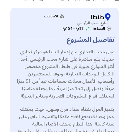
طنطا
الاتجاهات
شارع محب الرئيسي
المساحة
91م² – 154م²
تفاصيل المشروع
مول محب التجاري من إعمار الدلتا هو مركز تجاري
حديث يقع مباشرة على شارع محب الرئيسي، أحد
أكثر الشوارع حيوية في طنطا. المشروع مخصص
بالكامل للوحدات التجارية، ويوفر للمستثمرين
وأصحاب الأعمال محلات بمساحات تبدأ من 91 مترًا
مربعًا وتصل إلى 154 مترًا مربعًا، ما يجعله مناسبًا
لمختلف أنواع المشروعات التجارية ومتاجر التجزئة.
يتميز المول بنظام سداد مرن وسهل، حيث يمكنك
حجز وحدتك بدفع 50% مقدمًا وتقسيط الباقي على
سنة كاملة. هذا النظام يخفف الأعباء المالية
ويساعدك في تشغيل عملك سريعًا من قلب السوق