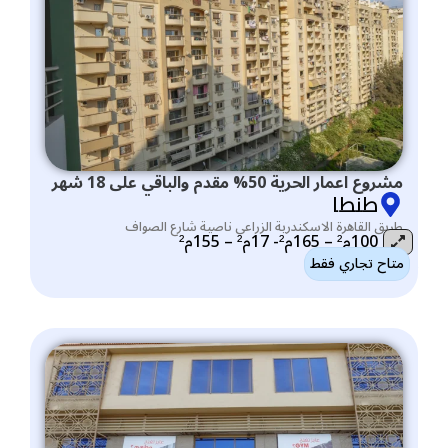
مشروع اعمار الحرية 50% مقدم والباقي على 18 شهر
طنطا
طريق القاهرة الاسكندرية الزراعى ناصية شارع الصواف
100م² – 165م²- 17م² – 155م²
متاح تجاري فقط
التصنيف: