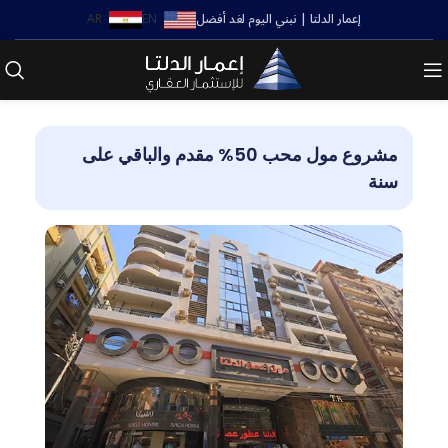
إعمار الدلتا | نبني اليوم لغد أفضل
EN
AR
مشروع مول محب 50% مقدم والباقي على
سنة