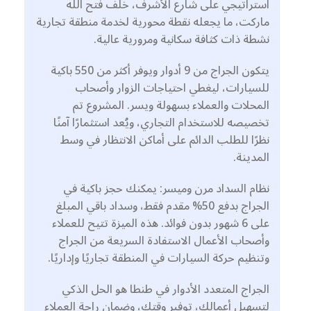
استراتيجي على شارع الأشرف، خلف فتح الله
ماركت، ما يجعله نقطة محورية لخدمة منطقة تجارية
نشطة ذات كثافة سكانية ومرورية عالية.
يتكون الجراج من 9 أدوار ويوفر أكثر من 550 باكية
للسيارات، ليغطي احتياجات الزوار وأصحاب
المحلات والعملاء بسهولة ويسر. المشروع تم
تخصيصه للاستخدام التجاري، ويُعد استثمارًا آمنًا
نظرًا للطلب الدائم على أماكن الانتظار في وسط
المدينة.
نظام السداد مرن وميسر: يمكنك حجز باكية في
الجراج بدفع 50% مقدم فقط، وسداد باقي المبلغ
على 6 شهور بدون فوائد. هذه الميزة تتيح للعملاء
وأصحاب الأعمال الاستفادة السريعة من الجراج
وتنظيم حركة السيارات في المنطقة تجاريًا وإداريًا.
الجراج المتعدد الأدوار في طنطا هو الحل الذكي
لتسهيل أعمالك، توفير وقتك، وضمان راحة العملاء