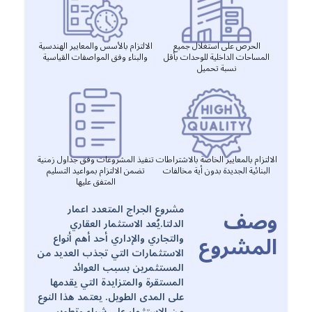
الحرص على استغلال جميع
الالتزام بالأسس والمعايير الهندسية
المساحات الداخلية للوحدات بأقل
والبناء وفق المواصفات القياسية
نسبة تحميل
الالتزام بالمعايير الخاصة بالاشتراطات
تنفيذ المشروعات وفق جداول زمنية
البنائية الجديدة بدون أية مخالفات
تضمن الالتزام بمواعيد التسليم
المتفق عليها
مشروع الجراج المتعدد اعمار
وصف
الدلتا.يُعد الاستثمار العقاري
المشروع
والتجاري والإداري أحد أهم أنواع
الاستثمارات التي تجذب العديد من
المستثمرين بسبب العوائد
المستقرة والمتزايدة التي يقدمها
على المدى الطويل. يعتمد هذا النوع
من الاستثمار على شراء وتطوير