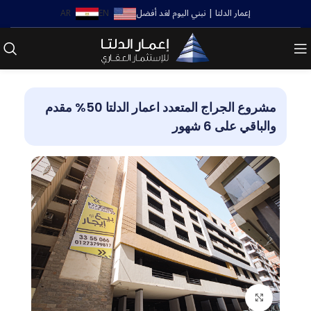
إعمار الدلتا | نبني اليوم لغد أفضل
EN
AR
مشروع الجراج المتعدد اعمار الدلتا 50% مقدم
والباقي على 6 شهور
Click to enlarge