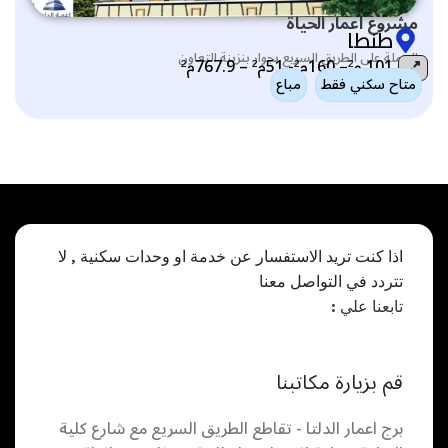
مشروع اعمار الحياة
طنطا
الجملة على الطريق السريع بجوار بنزينة التعاون
101 م²– 160م²- 51م² – 767.9م²
متاح سكني فقط
مباع
حالة المشروع:
اذا كنت تريد الاستفسار عن خدمة او وحدات سكنية , لا
تتردد في التواصل معنا
تابعنا علي :
قم بزيارة مكاتبنا
برج اعمار الدلتا - تقاطع الطريق السريع مع شارع كلية