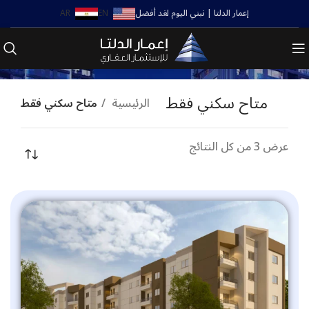
إعمار الدلتا | نبني اليوم لغد أفضل
EN
AR
متاح سكني فقط
متاح سكني فقط
الرئيسية
متاح سكني فقط
عرض ⁦3⁩ من كل النتائج