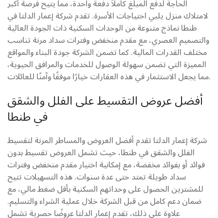
الحاجة لدفع المبلغ كاملاً دفعة واحدة، مما يتيح فرصة أكبر
لامتلاك منزل يلبي احتياجات الأسرة. تقدم شركة إعمار الدلتا في
طنطا نماذج متنوعة من الوحدات السكنية ذات الجودة العالية
والتصميم العصري، مع مقدم منخفض وفترات سداد مرنة تناسب
مختلف القدرات المالية. كما تضمن الشركة جودة البناء والمواقع
المميزة التي تضمن سهولة الوصول للخدمات والمرافق الحيوية،
مما يجعل الاستثمار في هذه العقارات خيارًا موفقًا وآمنًا للعائلات.
أفضل عروض التقسيط على الفلل والشقق
في طنطا
شركة إعمار الدلتا تقدم أفضل العروض والمساطر المرنة لتقسيط
الفلل والشقق في طنطا، حيث تشمل العروض تقسيط بدون
فوائد أو بفوائد مخفضة، مع إمكانية اختيار مقدم منخفض وفترات
سداد طويلة تمتد حتى عدة سنوات. هذه التسهيلات تتيح
للمشترين الحصول على وحداتهم السكنية بأقل ضغط مالي، مع
ضمان دعم كامل من قبل الشركة خلال عملية الشراء والتسليم.
علاوة على ذلك، تقدم إعمار الدلتا عروضًا حصرية تشمل