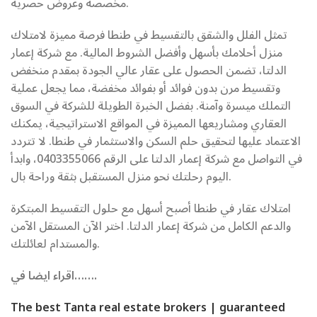
مخصصة وعروض حصرية.
تمثل الفلل والشقق بالتقسيط في طنطا فرصة مميزة لامتلاك
منزل أحلامك بأسهل وأفضل الشروط المالية. مع شركة إعمار
الدلتا، تضمن الحصول على عقار عالي الجودة بمقدم منخفض
وتقسيط مرن بدون فوائد أو بفوائد مخفضة، مما يجعل عملية
التملك ميسرة وآمنة. بفضل الخبرة الطويلة للشركة في السوق
العقاري ومشاريعها المميزة في المواقع الاستراتيجية، يمكنك
الاعتماد عليها لتحقيق حلم السكن والاستثمار في طنطا. لا تتردد
في التواصل مع شركة إعمار الدلتا على الرقم 0403355066، وابدأ
اليوم رحلتك نحو منزل المستقبل بثقة وراحة بال.
امتلاك عقار في طنطا أصبح أسهل مع حلول التقسيط المبتكرة
والدعم الكامل من شركة إعمار الدلتا. اختر الآن المستقل الآمن
والمستدام لعائلتك.
اقراء ايضا في…….
The best Tanta real estate brokers | guaranteed