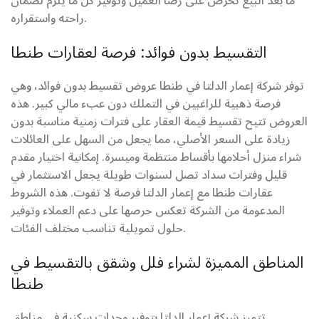
ما بعد البيع تحرص على رضا العميل وتوفير كل ما يلزم لضمان
راحته واستقراره.
التقسيط بدون فوائد: فرصة لعقارات طنطا
توفر شركة إعمار الدلتا في طنطا عروض تقسيط بدون فوائد، وهي
فرصة ذهبية للراغبين في التملك دون عبء مالي كبير. هذه
العروض تتيح تقسيط قيمة العقار على فترات زمنية مناسبة بدون
زيادة على السعر الأصلي، مما يجعل من السهل على العائلات
شراء منزل أحلامها بأقساط منتظمة وميسرة. إمكانية اختيار مقدم
قليل وفترات سداد تصل لسنوات طويلة يجعل الاستثمار في
عقارات طنطا مع إعمار الدلتا فرصة لا تفوت. هذه الشروط
المدعومة من الشركة تعكس حرصها على دعم العملاء وتوفير
حلول تمويلية تناسب مختلف الفئات.
المناطق المميزة لشراء فلل وشقق بالتقسيط في
طنطا
تتميز شركة إعمار الدلتا بتوفير وحدات سكنية في مناطق