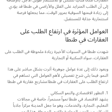
العقارات مكانًا مثاليًا للسكن أو للاستثمار طويل الأجل. بالإضافة
إلى أن الطلب المتزايد على الفلل والأراضي في طنطا قد يؤدي
إلى زيادة قيمتها السوقية بمرور الوقت، مما يجعلها فرصة
استثمارية جذابة للمستقبل.
العوامل المؤثرة في ارتفاع الطلب على
العقارات في طنطا
شهدت طنطا في السنوات الأخيرة زيادة ملحوظة في الطلب على
العقارات، سواء السكنية أو التجارية
ويعود ذلك إلى عدة عوامل جوهرية أثرت بشكل مباشر على هذا
النمو. فيما يلي شرح تفصيلي لأهم العوامل التي تساهم في
ارتفاع الطلب على العقارات في طنطا:مشاريع عقارية في طنطا
1. التطور الاقتصادي والنمو السكاني
يشهد الاقتصاد في طنطا نمواً مستمراً، خاصة في مجالات
التعليم، التجارة، والخدمات، وهو ما جعل المدينة مركزاً جاذباً
للسكان من المدن المجاورة والقرى المحيطة. هذا النمو