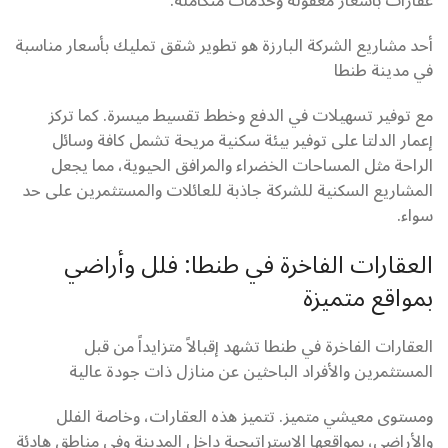
عقارات بأسعار معقولة وخدمات متكاملة.
أحد مشاريع الشركة البارزة هو تطوير شقق تمليك بأسعار مناسبة
في مدينة طنطا
مع توفير تسهيلات في الدفع وخطط تقسيط ميسرة. كما تركز
إعمار الدلتا على توفير بيئة سكنية مريحة تشمل كافة وسائل
الراحة مثل المساحات الخضراء والمرافق الحيوية، مما يجعل
المشاريع السكنية للشركة جاذبة للعائلات والمستثمرين على حد
سواء.
العقارات الفاخرة في طنطا: فلل وأراضي
بمواقع متميزة
العقارات الفاخرة في طنطا تشهد إقبالاً متزايداً من قبل
المستثمرين والأفراد الباحثين عن منازل ذات جودة عالية
ومستوى معيشي متميز. تتميز هذه العقارات، وخاصة الفلل
والأراضي، بمواقعها الاستراتيجية داخل المدينة وفي مناطق هادئة