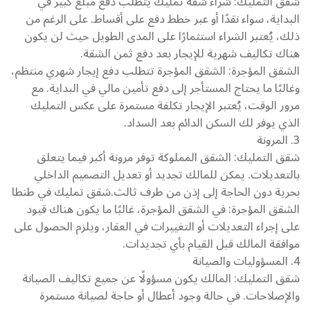
شقق التمليك: شراء شقة تمليك يتطلب دفع مبلغ كبير في
البداية، سواء نقدًا أو عبر خطط دفع على أقساط. على الرغم من
ذلك، يُعتبر الشراء استثمارًا على المدى الطويل حيث لن يكون
هناك تكاليف شهرية للإيجار بعد دفع ثمن الشقة.
الشقق المؤجرة: الشقق المؤجرة تتطلب دفع إيجار شهري منتظم،
وغالبًا ما يحتاج المستأجر إلى دفع تأمين مالي في البداية. مع
مرور الوقت، يُعتبر الإيجار تكلفة مستمرة على عكس التمليك
الذي يوفر لك السكن الدائم بعد السداد.
3. المرونة
شقق التمليك: الشقق المملوكة توفر مرونة أكبر فيما يتعلق
بالتعديلات. يمكن للمالك تجديد أو تعديل التصميم الداخلي
بحرية دون الحاجة إلى إذن من طرف ثالث.شقق تمليك في طنطا
الشقق المؤجرة: في الشقق المؤجرة، غالبًا ما يكون هناك قيود
على إجراء التعديلات أو التغييرات في العقار، ويلزم الحصول على
موافقة المالك قبل القيام بأي تجديدات.
4. المسؤوليات والصيانة
شقق التمليك: المالك يكون مسؤولًا عن جميع تكاليف الصيانة
والإصلاحات. في حالة وجود أعطال أو حاجة لصيانة مستمرة