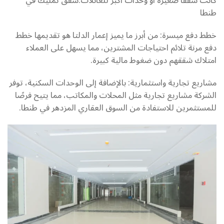
كانت شققًا صغيرة أو وحدات أكبر للعائلات.شقق تمليك في
طنطا
خطط دفع ميسرة: من أبرز ما يميز إعمار الدلتا هو تقديمها خطط
دفع مرنة تلائم احتياجات المشترين، مما يسهل على العملاء
امتلاك شققهم دون ضغوط مالية كبيرة.
مشاريع تجارية واستثمارية: بالإضافة إلى الوحدات السكنية، توفر
الشركة مشاريع تجارية مثل المحلات والمكاتب، مما يتيح فرصًا
للمستثمرين للاستفادة من السوق العقاري المزدهر في طنطا.