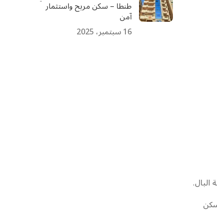
طنطا – سكن مريح واستثمار
آمن
16 سبتمبر، 2025
 البال.
سكن