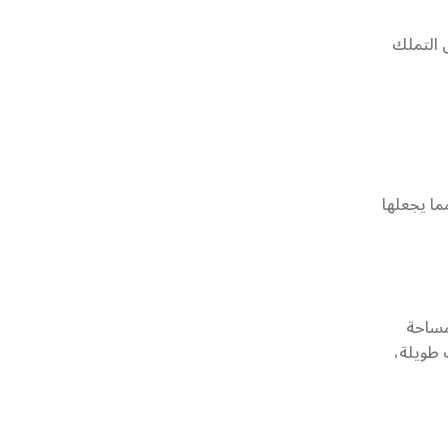
 التملك
ما يجعلها
مساحة
 طويلة،