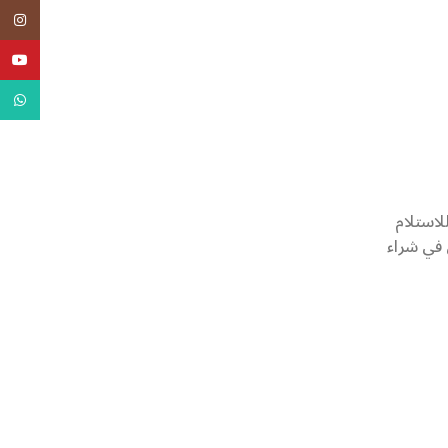
agram
uTube
tsApp
لاستلام
 في شراء