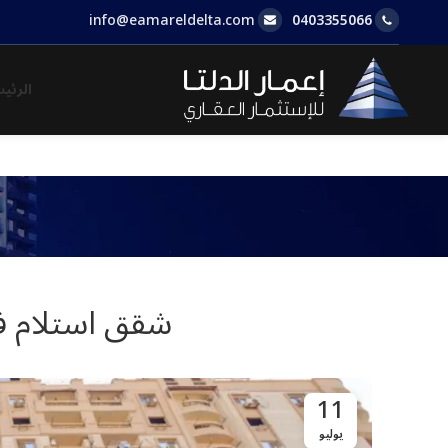
info@eamareldelta.com
0403355066
الرئي
شقق استلام فو
11
يوليو