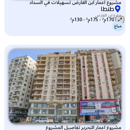
مشروع اعمار ابن الفارض تسهيلات في السداد
طنطا
شارع ابن الفارض
170م² - 175م² - 130م²
مباع
التصنيف:
مشروع اعمار التحرير تفاصيل المشروع