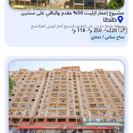
مشروع إعمار ايليت 50% مقدم والباقي على سنتين
طنطا
منطقة طنطا جاردن على الطريق السريع أمام كوبري كفرالشيخ
220م²- 250 م²- 118 م²
متاح سكني / تجاري
التصنيف: