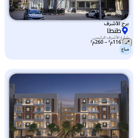
برج الأشرف
طنطا
شارع الأشرف الرئيسي
116م² – 260م²
مباع
التصنيف: