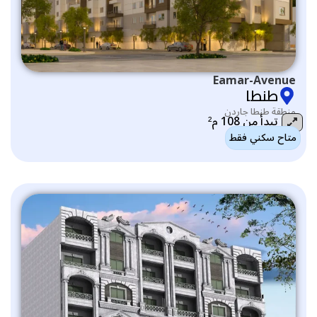
Eamar-Avenue
طنطا
منطقة طنطا جاردن
تبدأ من 108 م²
متاح سكني فقط
التصنيف: