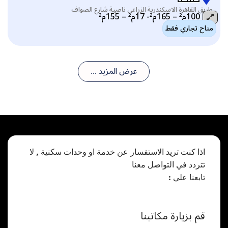
طريق القاهرة الاسكندرية الزراعى ناصية شارع الصواف
100م² – 165م²- 17م² – 155م²
متاح تجاري فقط
التصنيف:
عرض المزيد ...
اذا كنت تريد الاستفسار عن خدمة او وحدات سكنية , لا
تتردد في التواصل معنا
تابعنا علي :
قم بزيارة مكاتبنا