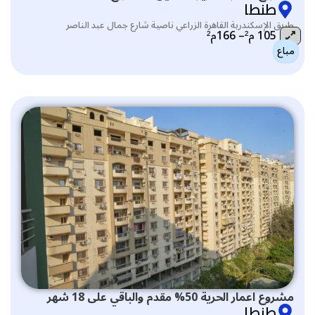
طنطا
طريق الإسكندرية القاهرة الزراعي ناصية شارع جمال عبد الناصر
105 م²– 166م²
مباع
التصنيف:
مشروع اعمار الحرية 50% مقدم والباقي على 18 شهر
طنطا