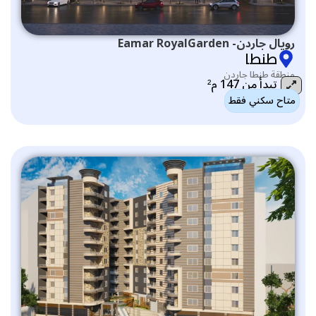
رويال جاردن- Eamar RoyalGarden
طنطا
منطقة طنطا جاردن
تبدأ من 147 م²
متاح سكني فقط
التصنيف: