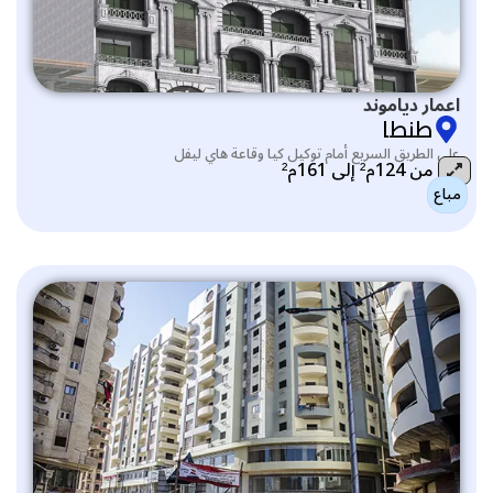
اعمار دياموند
طنطا
على الطريق السريع أمام توكيل كيا وقاعة هاي ليفل
من 124م² إلى 161م²
مباع
التصنيف: