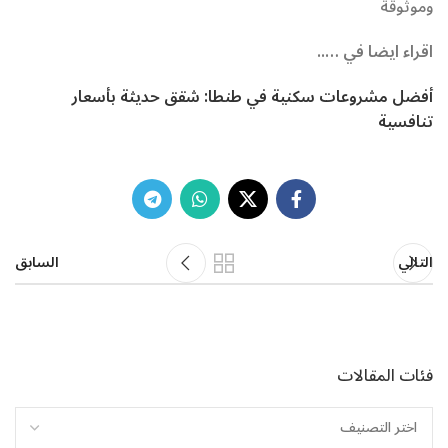
وموثوقة
اقراء ايضا في …..
أفضل مشروعات سكنية في طنطا: شقق حديثة بأسعار
تنافسية
التالي
السابق
فئات المقالات