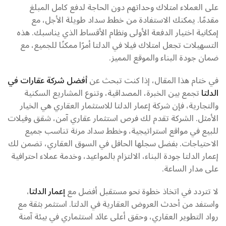
على العملاء امتلاك وحداتهم دون الحاجة لدفع كامل المبلغ
مقدمًا. يمكنك الاستفادة من خطط سداد طويلة الأجل، مع
إمكانية اختيار الدفعة الأولى ونظام الأقساط الذي يناسبك. هذه
التسهيلات تجعل امتلاك فيلا في الدلتا أمرًا ممكنًا للجميع، مع
ضمان جودة البناء والموقع المميز.
في ختام هذا المقال، إذا كنت تبحث عن
أفضل شركة عقارات في
الدلتا
تجمع بين الخبرة، المصداقية، وتنوع المشاريع السكنية
والتجارية، فإن شركة إعمار الدلتا للاستثمار العقاري هي الخيار
الأمثل. الشركة تقدم لك فرص استثمار عقاري آمن، شقق وفيلات
للبيع في مواقع استراتيجية، وخطط سداد مرنة تناسب جميع
الاحتياجات. بفضل سجلها الحافل في السوق العقاري، تضمن لك
إعمار الدلتا جودة البناء، الالتزام بالمواعيد، وخدمة عملاء احترافية
على مدار الساعة.
لا تتردد في اتخاذ خطوة نحو مستقبل أفضل مع
إعمار الدلتا
،
واستفد من أحدث العروض العقارية في الدلتا. استثمر بثقة مع
رواد التطوير العقاري، وحقق أعلى عائد استثماري في بيئة آمنة